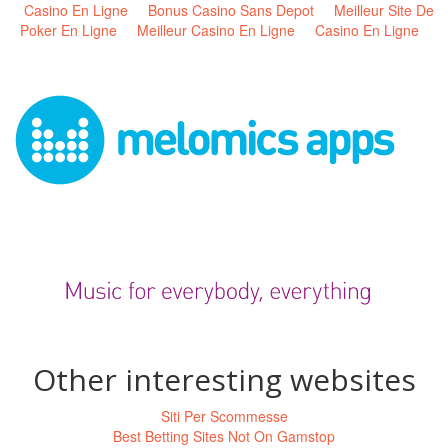
Casino En Ligne
Bonus Casino Sans Depot
Meilleur Site De
Poker En Ligne
Meilleur Casino En Ligne
Casino En Ligne
Other interesting websites
Siti Per Scommesse
Best Betting Sites Not On Gamstop