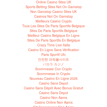
Online Casino Sites UK
Sports Betting Sites Not On Gamstop
Non Gamstop Casino Sites UK
Casinos Not On Gamstop
Meilleurs Casino Crypto
Tous Les Sites De Paris Sportifs Belgique
Sites De Paris Sportifs Belgique
Meilleur Casino Belgique En Ligne
Sites De Paris Sportifs En Belgique
Crazy Time Live Italia
Casino En Ligne Sans Vérification
Paris Sportif Ufc
안전한 파워볼사이트
バカラ カジノ
Scommesse Con Crypto
Scommesse In Crypto
Nouveau Casino En Ligne 2026
Casino Sans Depot
Casino Sans Dépôt Avec Bonus Gratuit
Casino Sans Depot
Casino Non Aams
Casino Online Non Aams
Siti Scommesse Non Aams